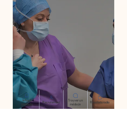
Qualité des soins"
Suite à la visite de certification des experts-
visiteurs de la Haute Autorité de Santé (HAS) en
mars 2024, la Clinique Malartic a été certifié avec
la mention "Haute Qualité des soins", le plus haut
niveau de résultat possible pour un établissement
de santé, avec un score global de 98% de
conformité ✅. Il s'agit d'une procédure obligatoire
d'évaluation externe des établissements de santé,
portant sur le niveau de qualité et de sécurité des
soins. Elle est menée par des profes
Infos &
Trouver un
Recrutement
Résultats radio
contacts
médecin