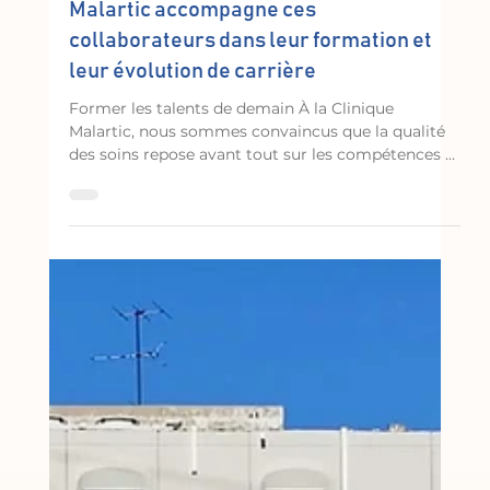
16 juil.
Clinique
Malartic accompagne ces
collaborateurs dans leur formation et
leur évolution de carrière
Former les talents de demain À la Clinique
Malartic, nous sommes convaincus que la qualité
des soins repose avant tout sur les compétences et
l'engagement de nos équipes. C'est pourquoi nous
accompagnons nos collaborateurs tout au long de
leur parcours professionnel, en favorisant leur
montée en compétences, leur évolution de carrière
et l'acquisition de nouvelles expertises au service
des patients. Le parcours de Jordan Stanojevic