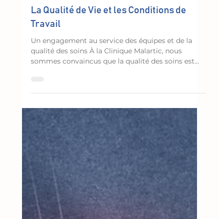
27 juil.
Pôle
La Qualité de Vie et les Conditions de
Travail
Un engagement au service des équipes et de la
qualité des soins À la Clinique Malartic, nous
sommes convaincus que la qualité des soins est
indissociable des conditions dans lesquelles les
professionnels exercent leur métier. La Qualité de
Vie et des Conditions de Travail (QVCT) constitue
ainsi un axe essentiel de notre projet
d'établissement. Elle participe à la fois au bien-être
des équipes, à l'attractivité de nos métiers, à la
qualité de nos organisations et, par conséque