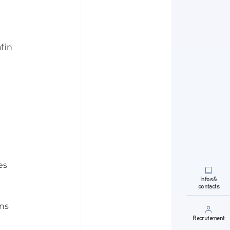
fin 
es 
Infos &
contacts
ns 
Recrutement