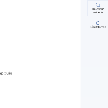
Trouver un
médecin
Résultats radio
appuie 