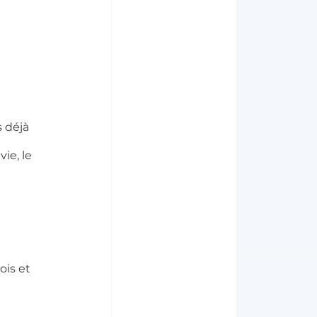
 déjà 
ie, le 
is et 