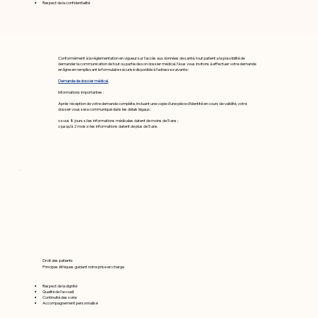
Respect de la confidentialité
Conformément à la réglementation en vigueur sur l’accès aux données de santé, tout patient a la possibilité de
demander la communication de tout ou partie de son dossier médical. Nous vous invitons à effectuer votre demande
en ligne en remplissant le formulaire sécurisé disponible à l’adresse suivante :
Demande de dossier médical.
Informations importantes :
Après réception de votre demande complète, incluant une copie d’une pièce d’identité en cours de validité, votre
dossier vous sera communiqué dans les délais légaux :
o sous 8 jours si les informations médicales datent de moins de 5 ans ;
o jusqu’à 2 mois si les informations datent de plus de 5 ans.
Droit des patients
Principes éthiques guidant notre prise en charge
Respect de la dignité
Qualité de l'accueil
Continuité des soins
Accompagnement personnalisé