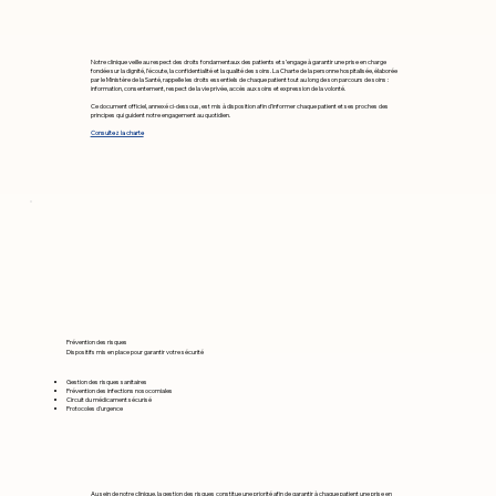
Notre clinique veille au respect des droits fondamentaux des patients et s’engage à garantir une prise en charge
fondée sur la dignité, l’écoute, la confidentialité et la qualité des soins. La Charte de la personne hospitalisée, élaborée
par le Ministère de la Santé, rappelle les droits essentiels de chaque patient tout au long de son parcours de soins :
information, consentement, respect de la vie privée, accès aux soins et expression de la volonté.
Ce document officiel, annexé ci-dessous, est mis à disposition afin d’informer chaque patient et ses proches des
principes qui guident notre engagement au quotidien.
Consultez la charte
Prévention des risques
Dispositifs mis en place pour garantir votre sécurité
Gestion des risques sanitaires
Prévention des infections nosocomiales
Circuit du médicament sécurisé
Protocoles d'urgence
Au sein de notre clinique, la gestion des risques constitue une priorité afin de garantir à chaque patient une prise en