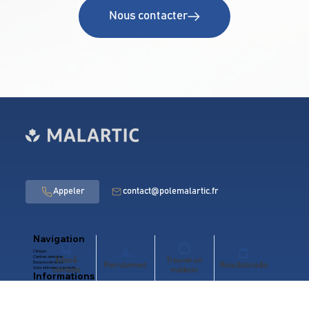
Nous contacter
contact@polemalartic.fr
Navigation
Clinique
Centres dentaires
Infos &
Trouver un
Espace soin de soi
Recrutement
Résultats radio
Soins infirmiers à domicile
contacts
médecin
Informations
Accessibilité
Mentions légales
Confidentialité
CGU