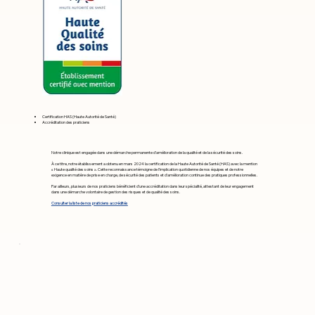
Certification HAS (Haute Autorité de Santé)
Accréditation des praticiens
Notre clinique est engagée dans une démarche permanente d’amélioration de la qualité et de la sécurité des soins.
À ce titre, notre établissement a obtenu en mars 2024 la certification de la Haute Autorité de Santé (HAS) avec la mention
« Haute qualité des soins ». Cette reconnaissance témoigne de l’implication quotidienne de nos équipes et de notre
exigence en matière de prise en charge, de sécurité des patients et d’amélioration continue des pratiques professionnelles.
Par ailleurs, plusieurs de nos praticiens bénéficient d’une accréditation dans leur spécialité, attestant de leur engagement
dans une démarche volontaire de gestion des risques et de qualité des soins.
Consulter la liste de nos praticiens accrédités