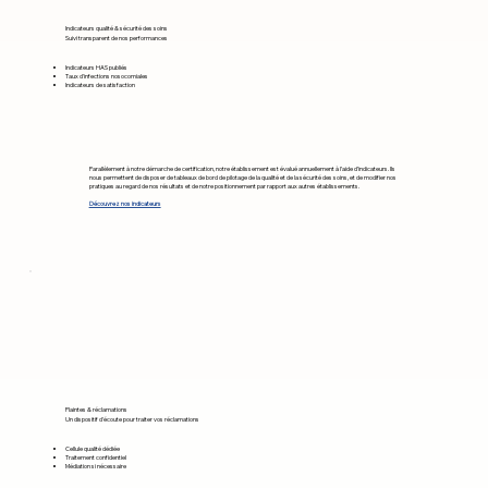
Indicateurs qualité & sécurité des soins
Suivi transparent de nos performances
Indicateurs HAS publiés
Taux d'infections nosocomiales
Indicateurs de satisfaction
Parallèlement à notre démarche de certification, notre établissement est évalué annuellement à l’aide d’indicateurs. Ils
nous permettent de disposer de tableaux de bord de pilotage de la qualité et de la sécurité des soins, et de modifier nos
pratiques au regard de nos résultats et de notre positionnement par rapport aux autres établissements.
Découvrez nos indicateurs
Plaintes & réclamations
Un dispositif d'écoute pour traiter vos réclamations
Cellule qualité dédiée
Traitement confidentiel
Médiation si nécessaire