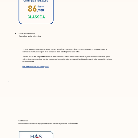
A la fin de votre séjour
2 semaines après votre séjour
1. Notre questionnaire de satisfaction "papier" remis à la fin de votre séjour. Nous vous remercions de bien vouloir le
compléter avant votre départ et de le déposer dans la boite prévue à cet effet.
2. L’enquête Esatis : dispositif national du ministère de la Santé : un mail vous sera envoyé environ deux semaines après
votre séjour. Les questions posées concernent l'accueil, la prise en charge à la clinique, la chambre, les repas et la sortie de
l'établissement.
Plus d'informations sur ce dispositif
Certification
Reconnaissance de notre engagement qualité par des organismes indépendants