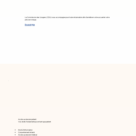
La Commission des Usagers (CDU) vous accompagne pour toute réclamation afin d’améliorer votre accueil et votre
prise en charge.
En savoir plus
Accès au dossier patient
Vos droits fondamentaux en tant que patient
Droit à l'information
Consentement éclairé
Accès au dossier médical