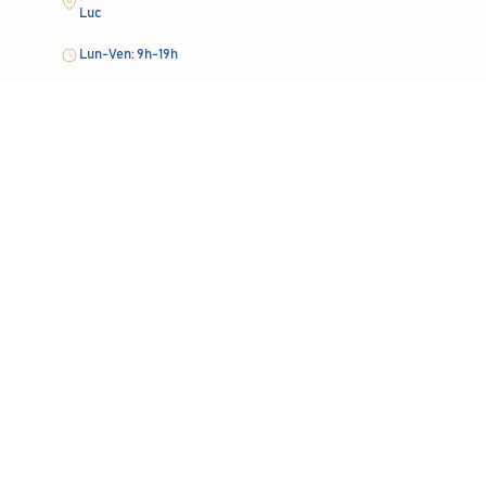
Luc
Lun-Ven: 9h-19h
En savoir plus
contact@polemalartic.fr
Navigation
Clinique