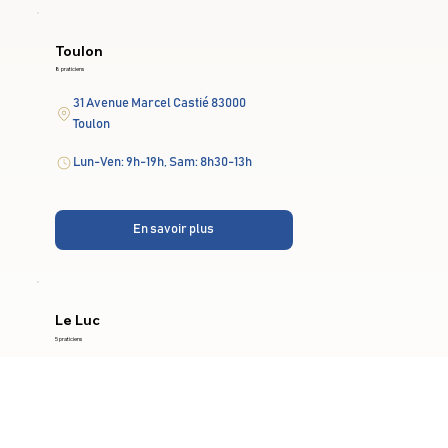
Toulon
8 praticiens
31 Avenue Marcel Castié 83000
Toulon
Lun-Ven: 9h-19h, Sam: 8h30-13h
En savoir plus
Le Luc
5 praticiens
38 Bis Rue Lamartine 83340 Le
Luc
Lun-Ven: 9h-19h