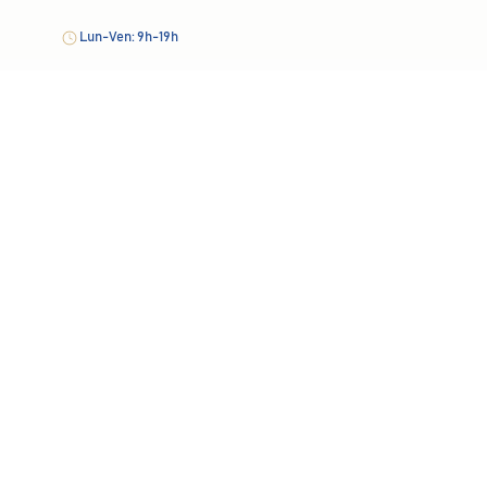
Lun-Ven: 9h-19h
En savoir plus
contact@polemalartic.fr
Navigation
Clinique
Centres dentaires
Espace soin de soi