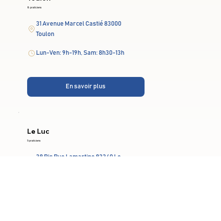
8 praticiens
31 Avenue Marcel Castié 83000
Toulon
Lun-Ven: 9h-19h, Sam: 8h30-13h
En savoir plus
Le Luc
5 praticiens
38 Bis Rue Lamartine 83340 Le
Luc
Lun-Ven: 9h-19h
En savoir plus