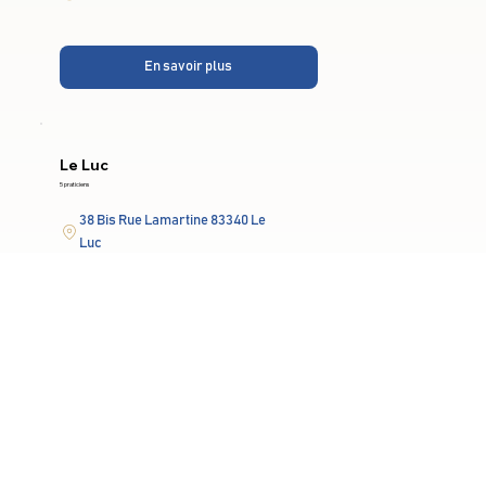
En savoir plus
Le Luc
5 praticiens
38 Bis Rue Lamartine 83340 Le
Luc
Lun-Ven: 9h-19h
En savoir plus