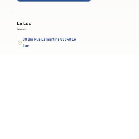
Le Luc
5 praticiens
38 Bis Rue Lamartine 83340 Le
Luc
Lun-Ven: 9h-19h
En savoir plus