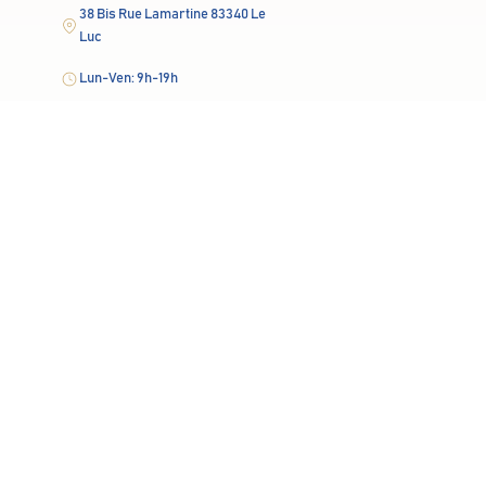
38 Bis Rue Lamartine 83340 Le
Luc
Lun-Ven: 9h-19h
En savoir plus
contact@polemalartic.fr