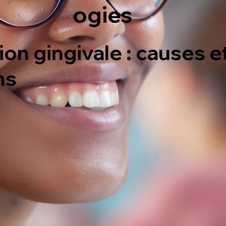
ogies
ion gingivale : causes e
ns