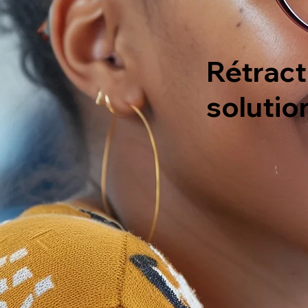
Rétract
solutio