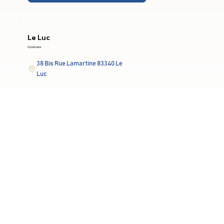
Le Luc
5 praticiens
38 Bis Rue Lamartine 83340 Le
Luc
Lun-Ven: 9h-19h
En savoir plus