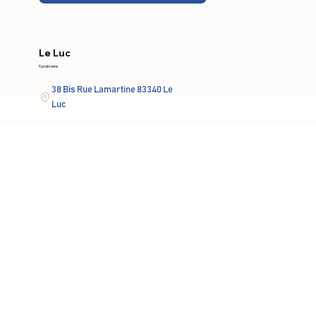
Le Luc
5 praticiens
38 Bis Rue Lamartine 83340 Le
Luc
Lun-Ven: 9h-19h
En savoir plus