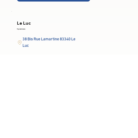
Le Luc
5 praticiens
38 Bis Rue Lamartine 83340 Le
Luc
Lun-Ven: 9h-19h
En savoir plus