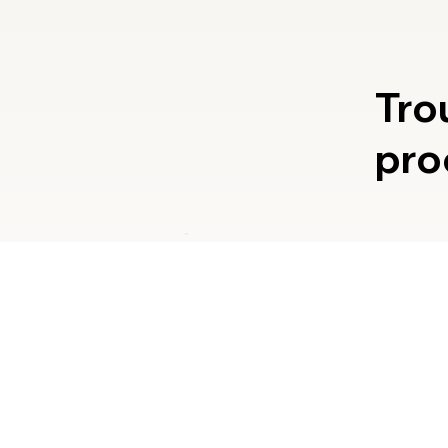
Tro
pro
Ollioules
11 praticiens
203 chemin de Faveyrolles
83190 Ollioules