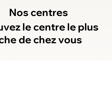
Nos centres
uvez le centre le plus
che de chez vous
Toulon
L
8 praticiens
5 pr
31 Avenue Marcel Castié 83000
38 
Toulon
Lu