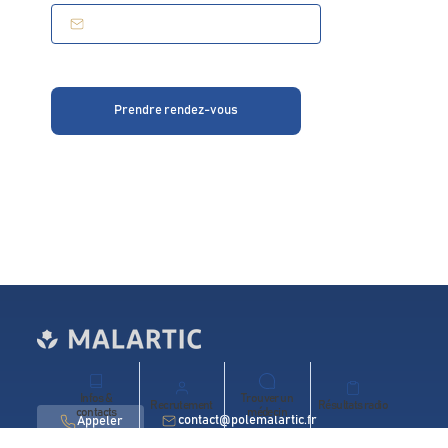
Prendre rendez-vous
Infos &
Trouver un
Recrutement
Résultats radio
contacts
médecin
contact@polemalartic.fr