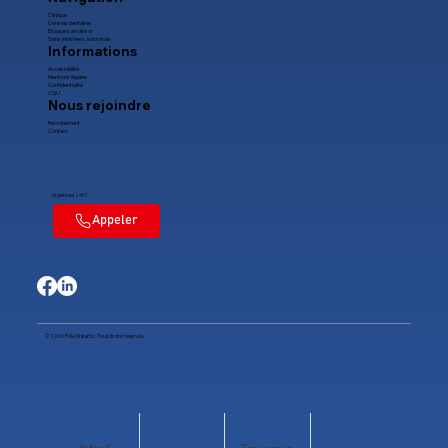
Clinique
Centres dentaires
Espace soin de soi
Soins infirmiers à domicile
Informations
Accessibilité
Mentions légales
Confidentialité
CGU
Nous rejoindre
Recrutement
Contact
Urgences 24/7
© 2026 Pôle Malartic. Tous droits réservés.