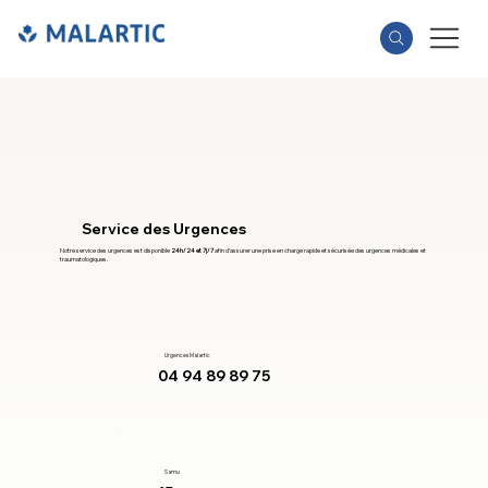
Service des Urgences
Notre service des urgences est disponible
24h/24 et 7j/7
afin d’assurer une prise en charge rapide et sécurisée des urgences médicales et
traumatologiques.
Urgences Malartic
04 94 89 89 75
Samu