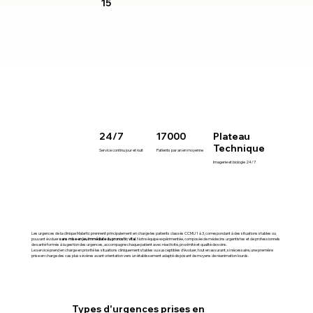
15
24/7
17000
Plateau
Technique
Service continu jour et nuit
Patients par an en moyenne
Imagerie et biologie 24/7
Les urgences de la clinique Malartic prennent principalement en charge les patients classés CCMU 1 à 3, correspondant à des situations stables ou
pouvant évoluer
sans mise en jeu immédiate du pronostic vital
. Notre équipe expérimentée, composée de médecins urgentistes et de professionnels
de santé formés à la gestion des urgences, accompagne chaque patient avec réactivité, proximité et qualité de soins.
Le service prend en charge en priorité les situations cliniquement stables ou susceptibles d’évoluer, tout en assurant, si nécessaire, une première
prise en charge des cas plus sévères avant orientation vers un établissement adapté disposant de moyens de réanimation lourds.
Types d'urgences prises en