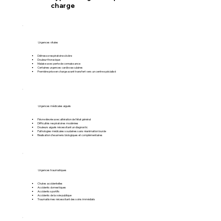
charge
Urgences vitales
Détresse respiratoire sévère
Douleur thoracique
Malaise avec perte de connaissance
Certaines urgences cardiovasculaires
Première prise en charge avant transfert vers un centre spécialisé
Urgences médicales aiguës
Fièvre élevée avec altération de l’état général
Difficultés respiratoires modérées
Douleurs aiguës nécessitant un diagnostic
Pathologies médicales soudaines sans réanimation lourde
Réalisation d’examens biologiques et complémentaires
Urgences traumatiques
Chutes accidentelles
Accidents domestiques
Accidents sportifs
Accidents de la voie publique
Traumatismes nécessitant des soins immédiats