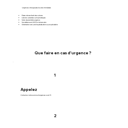
Urgences chirurgicales & soins immédiats
Plaies nécessitant des sutures
Lésions cutanées ou traumatiques
Soins de première urgence
Surveillance en UHCD si nécessaire
Orientation vers une hospitalisation ou un spécialiste
Que faire en cas d'urgence ?
1
Appelez
Contactez notre service d'urgences ou le 15
2