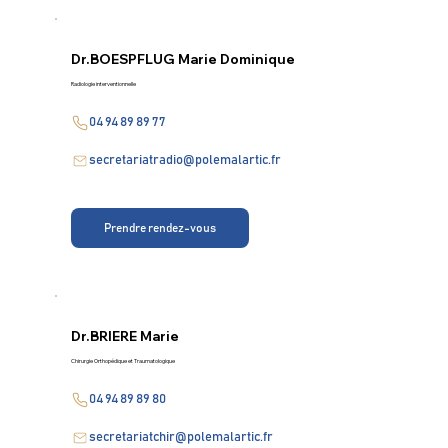
Dr.
BOESPFLUG Marie Dominique
Radiologie interventionnelle
04 94 89 89 77
secretariatradio@polemalartic.fr
Prendre rendez-vous
Dr.
BRIERE Marie
Chirurgie Orthopédique et Traumatologique
04 94 89 89 80
secretariatchir@polemalartic.fr