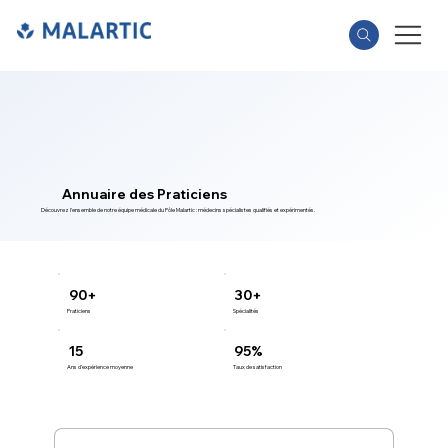
Annuaire des Praticiens
Découvrez l'ensemble de notre équipe médicale du Pôle Malartic : médecins spécialistes qualifiés et expérimentés.
90+
30+
Praticiens
Spécialités
15
95%
Ans d'expérience moyenne
Taux de satisfaction