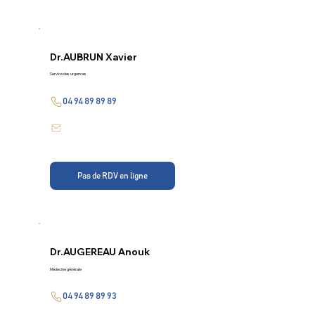
Dr.
AUBRUN Xavier
Service des urgences
04 94 89 89 89
Pas de RDV en ligne
Dr.
AUGEREAU Anouk
Médecine générale
04 94 89 89 93