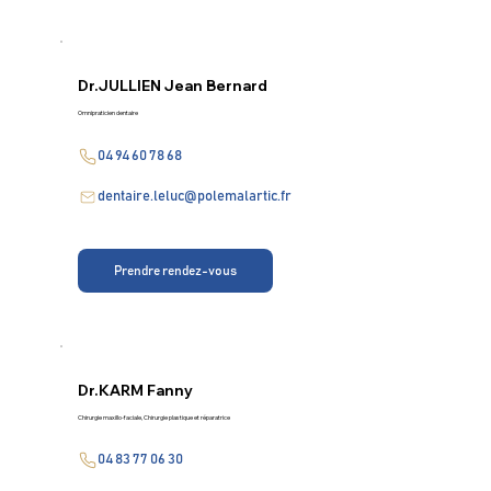
Dr.
JULLIEN Jean Bernard
Omnipraticien dentaire
04 94 60 78 68
dentaire.leluc@polemalartic.fr
Prendre rendez-vous
Dr.
KARM Fanny
Chirurgie maxillo-faciale, Chirurgie plastique et réparatrice
04 83 77 06 30