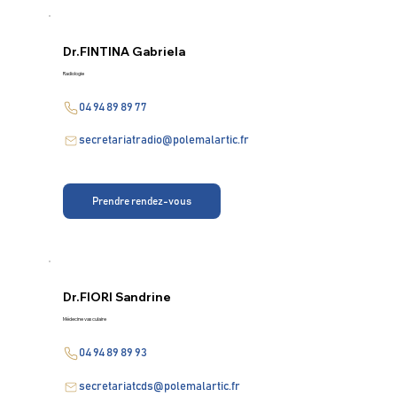
Dr.
FINTINA Gabriela
Radiologie
04 94 89 89 77
secretariatradio@polemalartic.fr
Prendre rendez-vous
Dr.
FIORI Sandrine
Médecine vasculaire
04 94 89 89 93
secretariatcds@polemalartic.fr