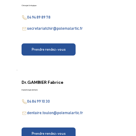
Chirurgie Urologique
04 94 89 89 78
secretariatchir@polemalartic.fr
Prendre rendez-vous
Dr.
GAMBIER Fabrice
Implantologie dentaire
04 84 99 10 30
dentaire.toulon@polemalartic.fr
Prendre rendez-vous