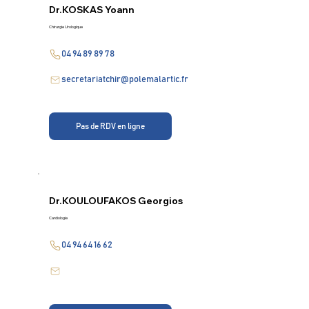
Dr.
KOSKAS Yoann
Chirurgie Urologique
04 94 89 89 78
secretariatchir@polemalartic.fr
Pas de RDV en ligne
Dr.
KOULOUFAKOS Georgios
Cardiologie
04 94 64 16 62