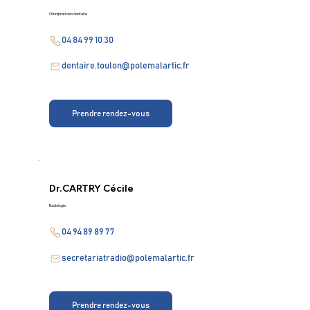
Omnipraticien dentaire
04 84 99 10 30
dentaire.toulon@polemalartic.fr
Prendre rendez-vous
Dr.
CARTRY Cécile
Radiologie
04 94 89 89 77
secretariatradio@polemalartic.fr
Prendre rendez-vous