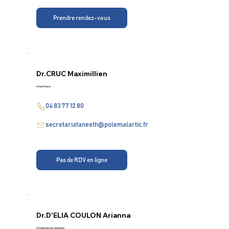
Prendre rendez-vous
Dr.
CRUC Maximillien
Anesthésie
04 83 77 12 80
secretariatanesth@polemalartic.fr
Pas de RDV en ligne
Dr.
D'ELIA COULON Arianna
Omnipraticien dentaire