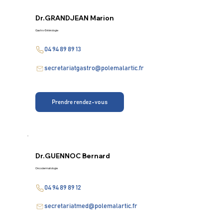
Dr.
GRANDJEAN Marion
Gastro-Entérologie
04 94 89 89 13
secretariatgastro@polemalartic.fr
Prendre rendez-vous
Dr.
GUENNOC Bernard
Oncodermatologie
04 94 89 89 12
secretariatmed@polemalartic.fr