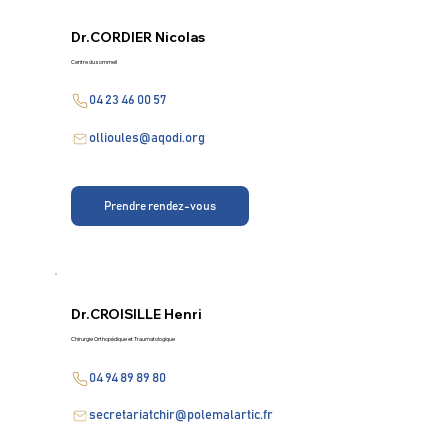
Dr.
CORDIER Nicolas
Centre du sommeil
04 23 46 00 57
ollioules@aqodi.org
Prendre rendez-vous
Dr.
CROISILLE Henri
Chirurgie Orthopédique et Traumatologique
04 94 89 89 80
secretariatchir@polemalartic.fr