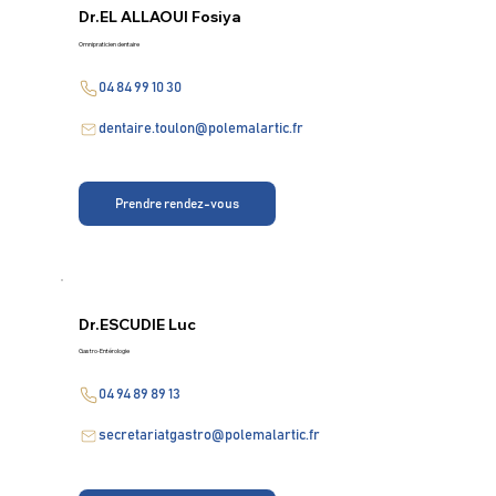
Dr.
EL ALLAOUI Fosiya
Omnipraticien dentaire
04 84 99 10 30
dentaire.toulon@polemalartic.fr
Prendre rendez-vous
Dr.
ESCUDIE Luc
Gastro-Entérologie
04 94 89 89 13
secretariatgastro@polemalartic.fr