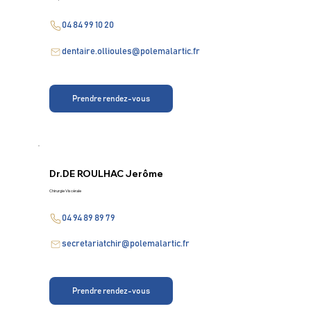
04 84 99 10 20
dentaire.ollioules@polemalartic.fr
Prendre rendez-vous
Dr.
DE ROULHAC Jerôme
Chirurgie Viscérale
04 94 89 89 79
secretariatchir@polemalartic.fr
Prendre rendez-vous