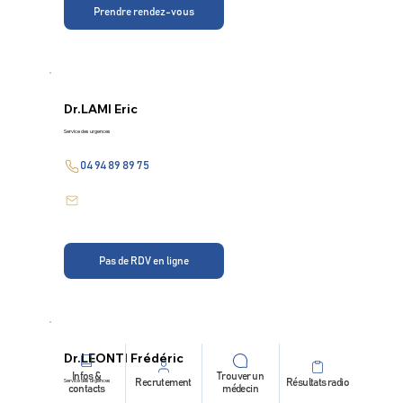
Prendre rendez-vous
Dr.
LAMI Eric
Service des urgences
04 94 89 89 75
Pas de RDV en ligne
Dr.
LEONTI Frédéric
Infos &
Trouver un
Service des urgences
Recrutement
Résultats radio
contacts
médecin