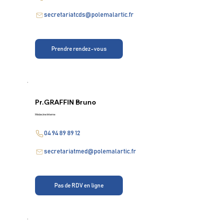
secretariatcds@polemalartic.fr
Prendre rendez-vous
Pr.
GRAFFIN Bruno
Médecine Interne
04 94 89 89 12
secretariatmed@polemalartic.fr
Pas de RDV en ligne