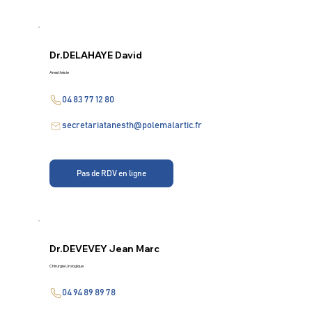
Dr.
DELAHAYE David
Anesthésie
04 83 77 12 80
secretariatanesth@polemalartic.fr
Pas de RDV en ligne
Dr.
DEVEVEY Jean Marc
Chirurgie Urologique
04 94 89 89 78