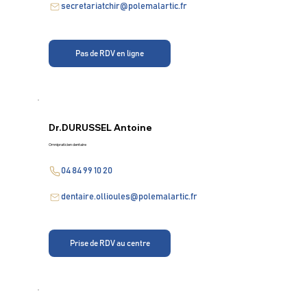
secretariatchir@polemalartic.fr
Pas de RDV en ligne
Dr.
DURUSSEL Antoine
Omnipraticien dentaire
04 84 99 10 20
dentaire.ollioules@polemalartic.fr
Prise de RDV au centre