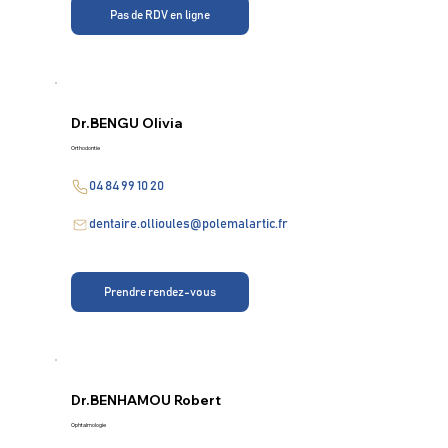
Pas de RDV en ligne
Dr.
BENGU Olivia
Orthodontie
04 84 99 10 20
dentaire.ollioules@polemalartic.fr
Prendre rendez-vous
Dr.
BENHAMOU Robert
Ophtalmologie