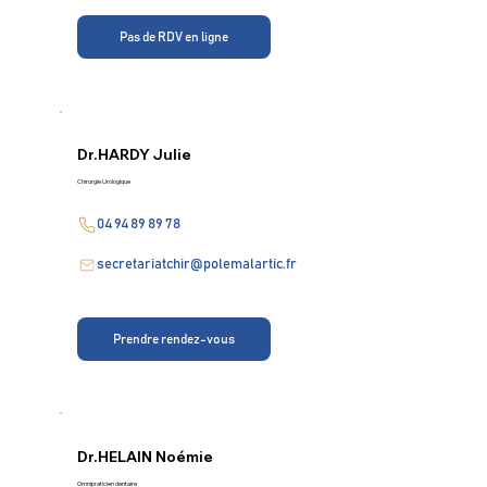
Pas de RDV en ligne
Dr.
HARDY Julie
Chirurgie Urologique
04 94 89 89 78
secretariatchir@polemalartic.fr
Prendre rendez-vous
Dr.
HELAIN Noémie
Omnipraticien dentaire