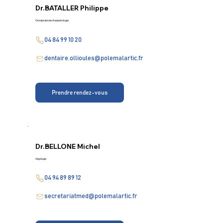
Dr.
BATALLER Philippe
Omnipraticien Implantologie
04 84 99 10 20
dentaire.ollioules@polemalartic.fr
Prendre rendez-vous
Dr.
BELLONE Michel
Algologie
04 94 89 89 12
secretariatmed@polemalartic.fr