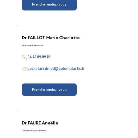
Prendre rendez-vous
Dr.
FAILLOT Marie Charlotte
Médecine générale, Algologie
04 94 89 89 12
secretariatmed@polemalartic.fr
Prendre rendez-vous
Dr.
FAURE Anaëlle
Chirurgie plastique et réparatrice