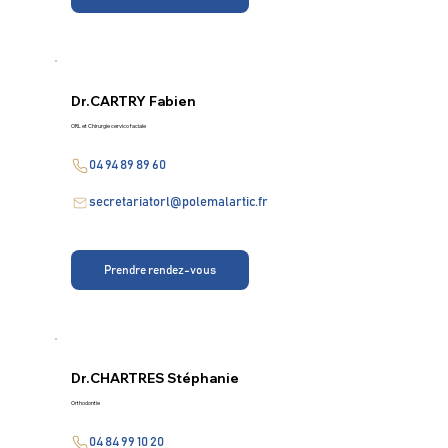
Dr.
CARTRY Fabien
ORL et Chirurgie cervico faciale
04 94 89 89 60
secretariatorl@polemalartic.fr
Prendre rendez-vous
Dr.
CHARTRES Stéphanie
Orthodontie
04 84 99 10 20