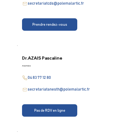
secretariatcds@polemalartic.fr
Prendre rendez-vous
Dr.
AZAIS Pascaline
Anesthésie
04 83 77 12 80
secretariatanesth@polemalartic.fr
Pas de RDV en ligne