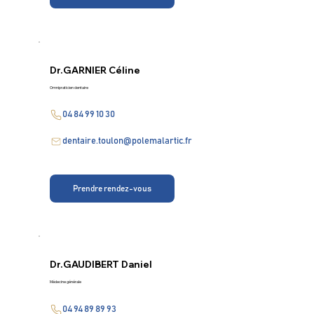
Dr.
GARNIER Céline
Omnipraticien dentaire
04 84 99 10 30
dentaire.toulon@polemalartic.fr
Prendre rendez-vous
Dr.
GAUDIBERT Daniel
Médecine générale
04 94 89 89 93