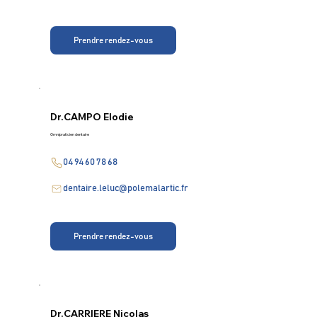
Prendre rendez-vous
Dr.
CAMPO Elodie
Omnipraticien dentaire
04 94 60 78 68
dentaire.leluc@polemalartic.fr
Prendre rendez-vous
Dr.
CARRIERE Nicolas