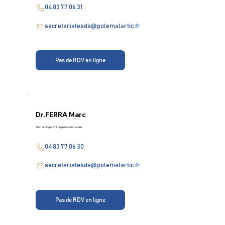
04 83 77 06 31
secretariatesds@polemalartic.fr
Pas de RDV en ligne
Dr.
FERRA Marc
Stomatologie, Chirurgie maxillo-faciale
04 83 77 06 30
secretariatesds@polemalartic.fr
Pas de RDV en ligne