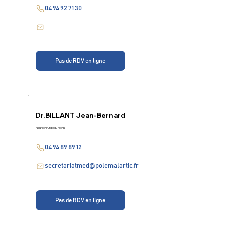
04 94 92 71 30
Pas de RDV en ligne
Dr.
BILLANT Jean-Bernard
Neurochirurgie du rachis
04 94 89 89 12
secretariatmed@polemalartic.fr
Pas de RDV en ligne