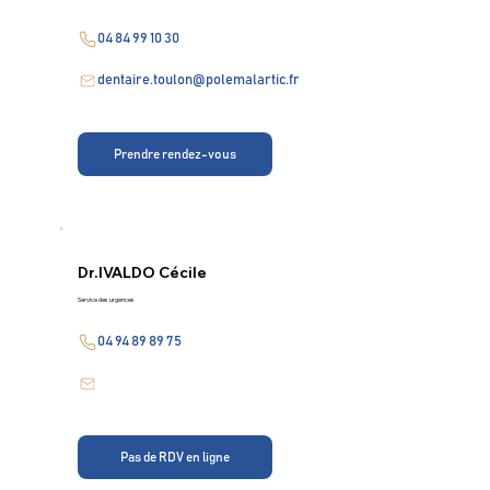
04 84 99 10 30
dentaire.toulon@polemalartic.fr
Prendre rendez-vous
Dr.
IVALDO Cécile
Service des urgences
04 94 89 89 75
Pas de RDV en ligne