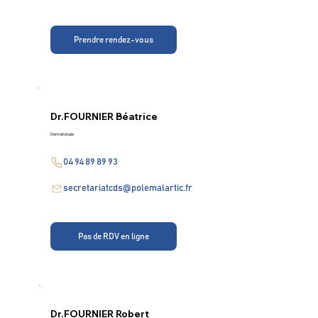
Prendre rendez-vous
Dr.
FOURNIER Béatrice
Dermatologie
04 94 89 89 93
secretariatcds@polemalartic.fr
Pas de RDV en ligne
Dr.
FOURNIER Robert