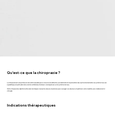
Qu'est-ce que la chiropraxie ?
La chiropraxie est une profession de santé manuelle qui se consacre à la détection, au traitement et à la prévention des dysfonctionnements du système musculo-
squelettique, en particulier de la colonne vertébrale, et de leurs conséquences sur le système nerveux.
Notre chiropracteur diplômé utilise des techniques manuelles douces et précises pour soulager vos douleurs et optimiser votre mobilité, sans médicament ni
chirurgie.
Indications thérapeutiques