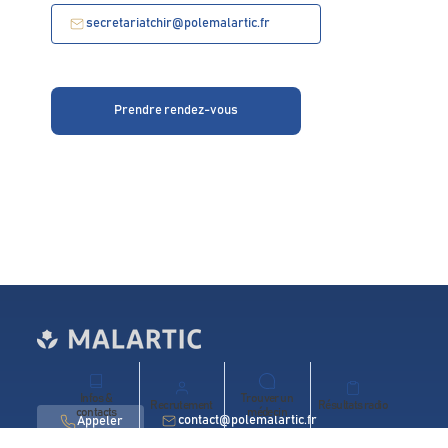
secretariatchir@polemalartic.fr
Prendre rendez-vous
Infos &
Trouver un
Recrutement
Résultats radio
contacts
médecin
contact@polemalartic.fr