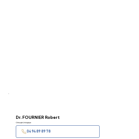
Dr.
FOURNIER Robert
Chirurgie Urologique
04 94 89 89 78