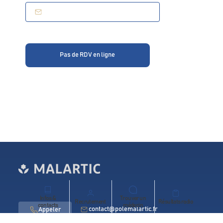
Pas de RDV en ligne
Infos &
Trouver un
Recrutement
Résultats radio
contacts
médecin
contact@polemalartic.fr