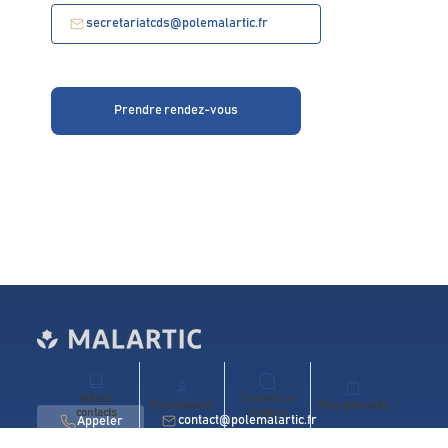
secretariatcds@polemalartic.fr
Prendre rendez-vous
Infos &
Trouver un
Recrutement
Résultats radio
contacts
médecin
contact@polemalartic.fr