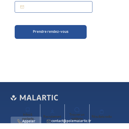
Prendre rendez-vous
Infos &
Trouver un
Recrutement
Résultats radio
contacts
médecin
contact@polemalartic.fr