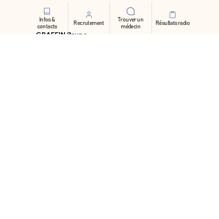
Infos &
Trouver un
Recrutement
Résultats radio
contacts
médecin
GRAFFIN Bruno
Médecine Interne
04 94 89 89 12
secretariatmed@polemalartic.fr
Pas de RDV en ligne
PARIS Jean-François
Médecine Interne
04 94 89 89 12
secretariatmed@polemalartic.fr